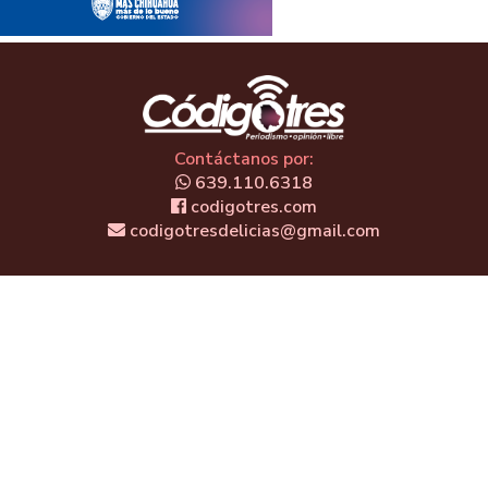
Contáctanos por:
639.110.6318
codigotres.com
codigotresdelicias@gmail.com