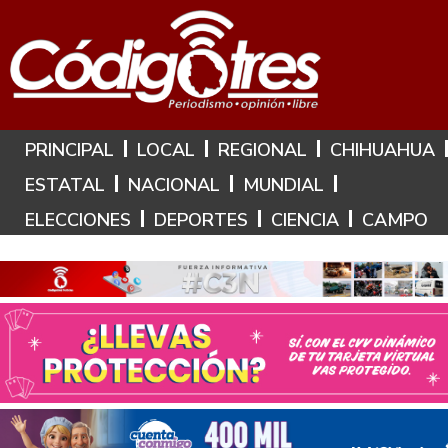
Hoy es: 6 de Agosto de 2026
PRINCIPAL
LOCAL
REGIONAL
CHIHUAHUA
ESTATAL
NACIONAL
MUNDIAL
ELECCIONES
DEPORTES
CIENCIA
CAMPO