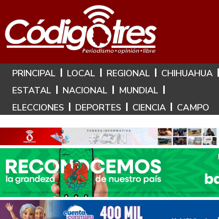
Hoy es: 7 de Agosto de 2026
PRINCIPAL
LOCAL
REGIONAL
CHIHUAHUA
ESTATAL
NACIONAL
MUNDIAL
ELECCIONES
DEPORTES
CIENCIA
CAMPO