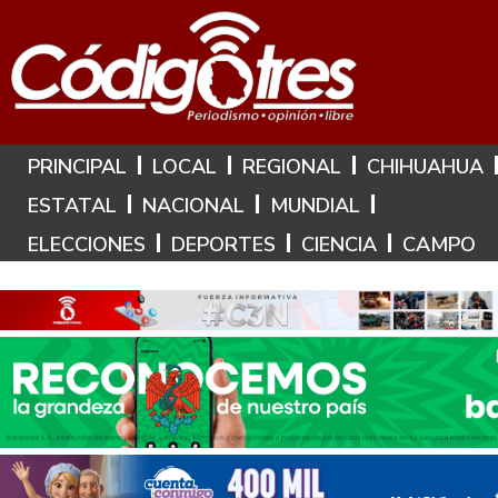
Hoy es: 9 de Agosto de 2026
PRINCIPAL
LOCAL
REGIONAL
CHIHUAHUA
ESTATAL
NACIONAL
MUNDIAL
ELECCIONES
DEPORTES
CIENCIA
CAMPO