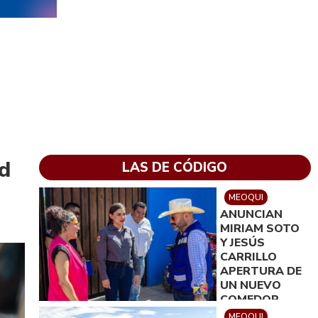
ad
LAS DE CÓDIGO
MEOQUI
ANUNCIAN
MIRIAM SOTO
Y JESÚS
CARRILLO
APERTURA DE
UN NUEVO
COMEDOR
COMUNITARIO
MEOQUI