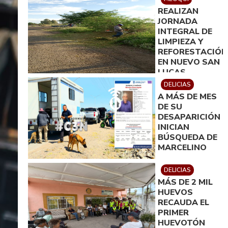
PARA MEOQUI
REALIZAN
JORNADA
INTEGRAL DE
LIMPIEZA Y
REFORESTACIÓN
EN NUEVO SAN
LUCAS
DELICIAS
A MÁS DE MES
DE SU
DESAPARICIÓN
INICIAN
BÚSQUEDA DE
MARCELINO
DELICIAS
MÁS DE 2 MIL
HUEVOS
RECAUDA EL
PRIMER
HUEVOTÓN