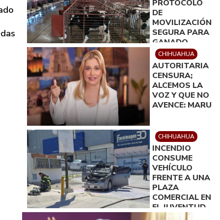
PROTOCOLO
lado
DE
MOVILIZACIÓN
SEGURA PARA
odas
GANADO
ENTRE ZONAS
CHIHUAHUA
AFECTADAS Y
AUTORITARIA
LIMPIAS
CENSURA;
a
ALCEMOS LA
VOZ Y QUE NO
AVENCE: MARU
CHIHUAHUA
INCENDIO
CONSUME
VEHÍCULO
FRENTE A UNA
PLAZA
COMERCIAL EN
EL JUVENTUD