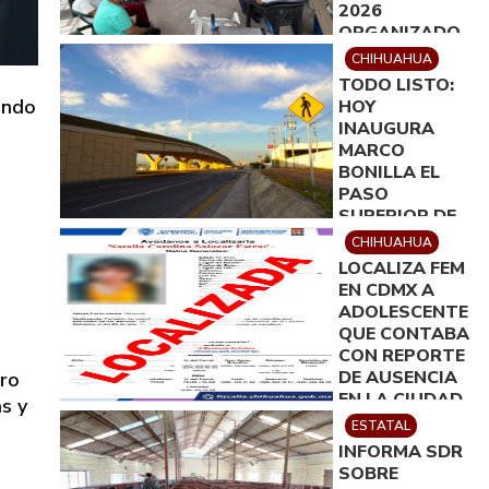
2026
ORGANIZADO
POR
CHIHUAHUA
ROTARACT
TODO LISTO:
DELICIAS
ando
HOY
INAUGURA
MARCO
BONILLA EL
PASO
SUPERIOR DE
ALDAMA Y
CHIHUAHUA
FUERZA AÉREA
LOCALIZA FEM
EN CDMX A
ADOLESCENTE
QUE CONTABA
CON REPORTE
DE AUSENCIA
ero
EN LA CIUDAD
s y
DE
ESTATAL
CHIHUAHUA
INFORMA SDR
SOBRE