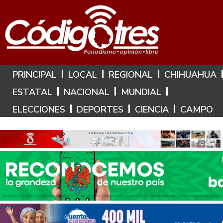
Hoy es: 8 de Agosto de 2026
PRINCIPAL
LOCAL
REGIONAL
CHIHUAHUA
ESTATAL
NACIONAL
MUNDIAL
ELECCIONES
DEPORTES
CIENCIA
CAMPO