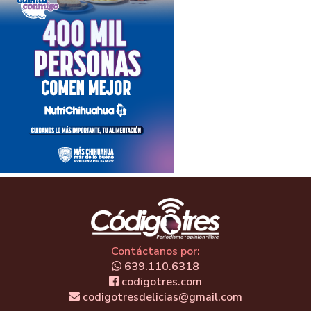
Contáctanos por:
639.110.6318
codigotres.com
codigotresdelicias@gmail.com