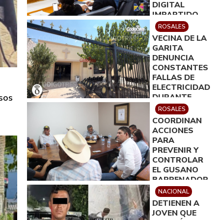
DIGITAL
IMPARTIDO
POR ICATECH
ROSALES
VECINA DE LA
GARITA
DENUNCIA
CONSTANTES
FALLAS DE
ELECTRICIDAD
esos
DURANTE
VELACIÓN
ROSALES
COORDINAN
ACCIONES
PARA
PREVENIR Y
CONTROLAR
EL GUSANO
BARRENADOR
EN ROSALES
NACIONAL
DETIENEN A
JOVEN QUE