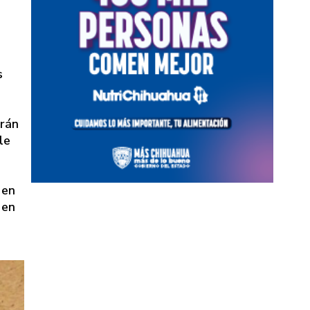
s
erán
le
 en
 en