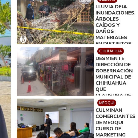
LLUVIA DEJA
INUNDACIONES,
ÁRBOLES
CAÍDOS Y
DAÑOS
MATERIALES
EN DISTINTOS
PUNTOS DE
CHIHUAHUA
DELICIAS
DESMIENTE
DIRECCIÓN DE
GOBERNACIÓN
MUNICIPAL DE
CHIHUAHUA
QUE
CLAUSURA DE
ESTABLECIMIEN
MEOQUI
RESPONDIERA
CULMINAN
A MOTIVOS
COMERCIANTES
POLÍTICOS
DE MEOQUI
CURSO DE
MARKETING