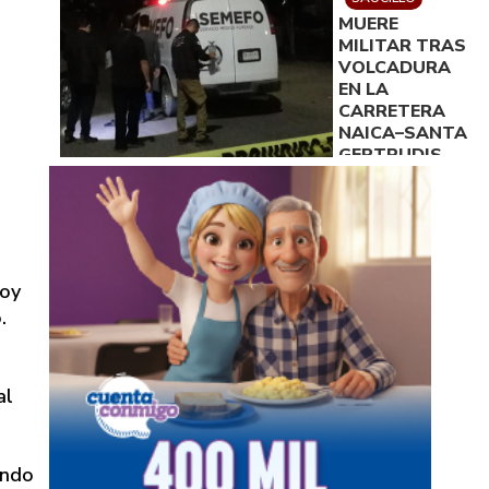
DISPOSICIÓN
MUERE
DE LA
MILITAR TRAS
FISCALÍA
VOLCADURA
EN LA
CARRETERA
NAICA–SANTA
GERTRUDIS
hoy
.
al
ando