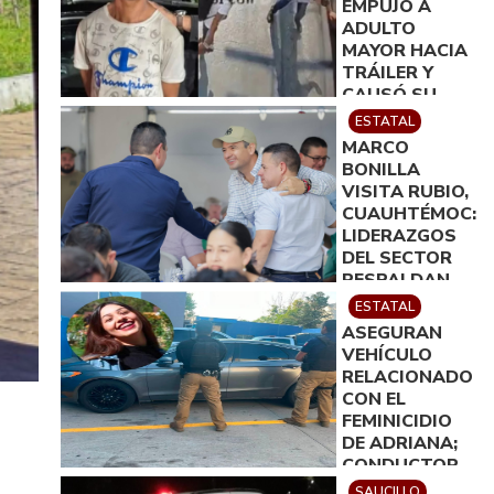
EMPUJÓ A
ADULTO
MAYOR HACIA
TRÁILER Y
CAUSÓ SU
MUERTE EN
ESTATAL
MONTERREY
MARCO
BONILLA
VISITA RUBIO,
CUAUHTÉMOC:
LIDERAZGOS
DEL SECTOR
RESPALDAN
SU TRABAJO
ESTATAL
EN
ASEGURAN
CHIHUAHUA
VEHÍCULO
RELACIONADO
CON EL
FEMINICIDIO
DE ADRIANA;
CONDUCTOR
FUE PUESTO A
SAUCILLO