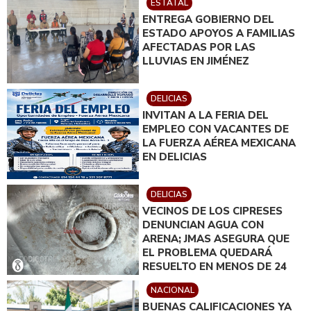
ESTATAL
INSTRUIDO POR GILBERTO
ENTREGA GOBIERNO DEL
LOYA
ESTADO APOYOS A FAMILIAS
AFECTADAS POR LAS
LLUVIAS EN JIMÉNEZ
DELICIAS
INVITAN A LA FERIA DEL
EMPLEO CON VACANTES DE
LA FUERZA AÉREA MEXICANA
EN DELICIAS
DELICIAS
VECINOS DE LOS CIPRESES
DENUNCIAN AGUA CON
ARENA; JMAS ASEGURA QUE
EL PROBLEMA QUEDARÁ
RESUELTO EN MENOS DE 24
HORAS
NACIONAL
BUENAS CALIFICACIONES YA