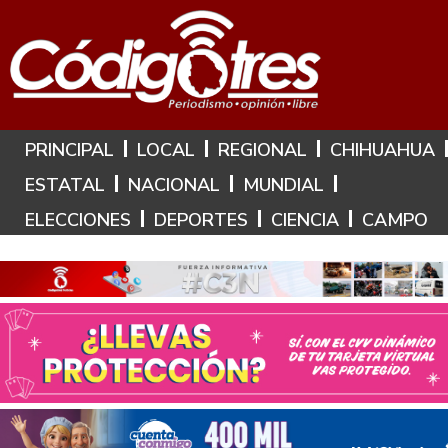
Hoy es: 7 de Agosto de 2026
PRINCIPAL
LOCAL
REGIONAL
CHIHUAHUA
ESTATAL
NACIONAL
MUNDIAL
ELECCIONES
DEPORTES
CIENCIA
CAMPO