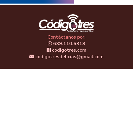
Contáctanos por:
639.110.6318
codigotres.com
codigotresdelicias@gmail.com