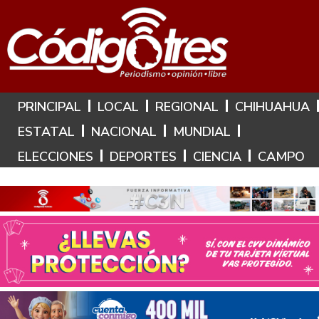
Hoy es: 6 de Agosto de 2026
PRINCIPAL
LOCAL
REGIONAL
CHIHUAHUA
ESTATAL
NACIONAL
MUNDIAL
ELECCIONES
DEPORTES
CIENCIA
CAMPO