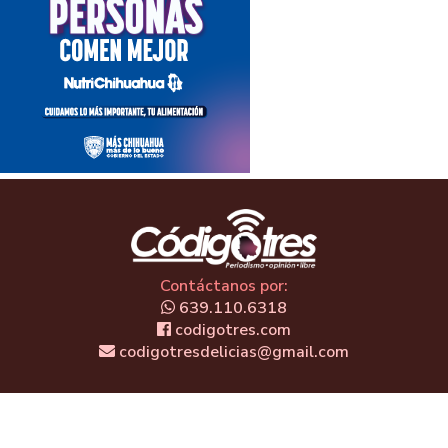
Contáctanos por:
639.110.6318
codigotres.com
codigotresdelicias@gmail.com