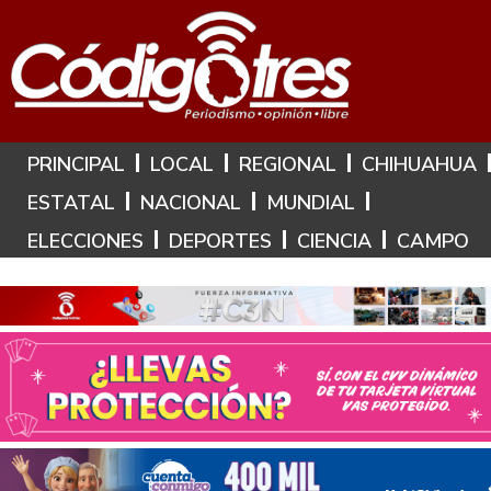
Hoy es: 6 de Agosto de 2026
PRINCIPAL
LOCAL
REGIONAL
CHIHUAHUA
ESTATAL
NACIONAL
MUNDIAL
ELECCIONES
DEPORTES
CIENCIA
CAMPO