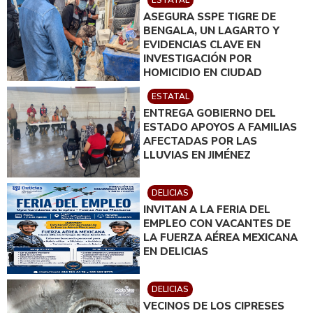
ESTATAL
ASEGURA SSPE TIGRE DE
BENGALA, UN LAGARTO Y
EVIDENCIAS CLAVE EN
INVESTIGACIÓN POR
HOMICIDIO EN CIUDAD
JUÁREZ; EN CATEO
ESTATAL
INSTRUIDO POR GILBERTO
ENTREGA GOBIERNO DEL
LOYA
ESTADO APOYOS A FAMILIAS
AFECTADAS POR LAS
LLUVIAS EN JIMÉNEZ
DELICIAS
INVITAN A LA FERIA DEL
EMPLEO CON VACANTES DE
LA FUERZA AÉREA MEXICANA
EN DELICIAS
DELICIAS
VECINOS DE LOS CIPRESES