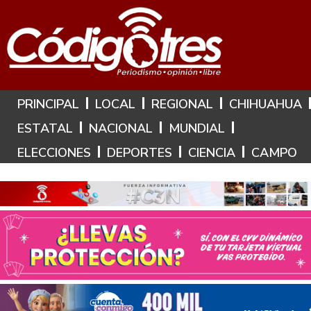
Hoy es: 7 de Agosto de 2026
PRINCIPAL
LOCAL
REGIONAL
CHIHUAHUA
ESTATAL
NACIONAL
MUNDIAL
ELECCIONES
DEPORTES
CIENCIA
CAMPO