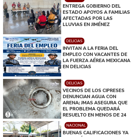
INSTRUIDO POR GILBERTO
ENTREGA GOBIERNO DEL
LOYA
ESTADO APOYOS A FAMILIAS
AFECTADAS POR LAS
LLUVIAS EN JIMÉNEZ
DELICIAS
INVITAN A LA FERIA DEL
EMPLEO CON VACANTES DE
LA FUERZA AÉREA MEXICANA
EN DELICIAS
DELICIAS
VECINOS DE LOS CIPRESES
DENUNCIAN AGUA CON
ARENA; JMAS ASEGURA QUE
EL PROBLEMA QUEDARÁ
RESUELTO EN MENOS DE 24
HORAS
NACIONAL
BUENAS CALIFICACIONES YA