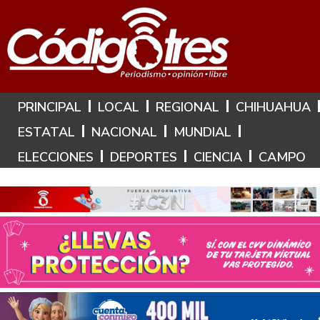
Hoy es: 7 de Agosto de 2026
PRINCIPAL
LOCAL
REGIONAL
CHIHUAHUA
ESTATAL
NACIONAL
MUNDIAL
ELECCIONES
DEPORTES
CIENCIA
CAMPO