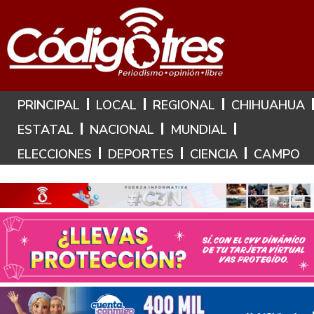
Hoy es: 7 de Agosto de 2026
PRINCIPAL
LOCAL
REGIONAL
CHIHUAHUA
ESTATAL
NACIONAL
MUNDIAL
ELECCIONES
DEPORTES
CIENCIA
CAMPO