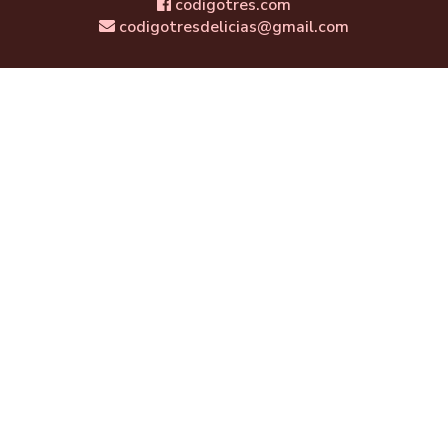
codigotres.com
codigotresdelicias@gmail.com