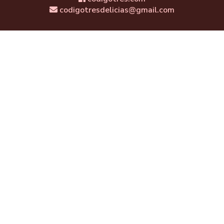
codigotresdelicias@gmail.com