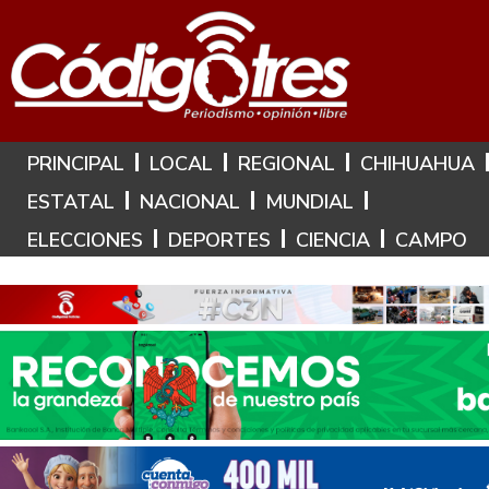
Hoy es: 9 de Agosto de 2026
PRINCIPAL
LOCAL
REGIONAL
CHIHUAHUA
ESTATAL
NACIONAL
MUNDIAL
ELECCIONES
DEPORTES
CIENCIA
CAMPO