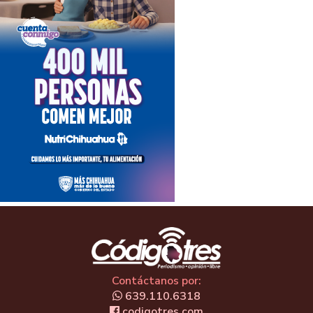
Contáctanos por:
639.110.6318
codigotres.com