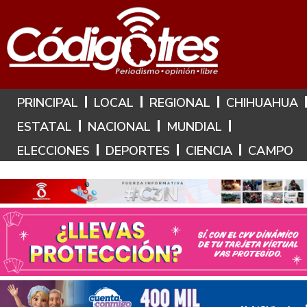
Hoy es: 7 de Agosto de 2026
PRINCIPAL
LOCAL
REGIONAL
CHIHUAHUA
ESTATAL
NACIONAL
MUNDIAL
ELECCIONES
DEPORTES
CIENCIA
CAMPO