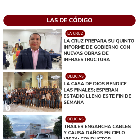
LAS DE CÓDIGO
LA CRUZ
LA CRUZ PREPARA SU QUINTO
INFORME DE GOBIERNO CON
NUEVAS OBRAS DE
INFRAESTRUCTURA
DELICIAS
LA CASA DE DIOS BENDICE
LAS FINALES; ESPERAN
ESTADIO LLENO ESTE FIN DE
SEMANA
DELICIAS
TRÁILER ENGANCHA CABLES
Y CAUSA DAÑOS EN CIELO
VISTA; CONDUCTOR