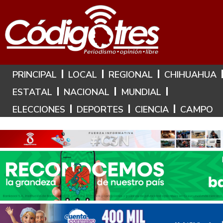
Hoy es: 9 de Agosto de 2026
PRINCIPAL
LOCAL
REGIONAL
CHIHUAHUA
ESTATAL
NACIONAL
MUNDIAL
ELECCIONES
DEPORTES
CIENCIA
CAMPO