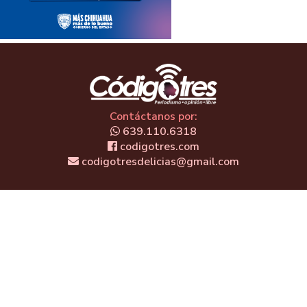
Contáctanos por:
639.110.6318
codigotres.com
codigotresdelicias@gmail.com