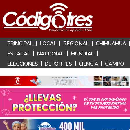
Hoy es: 7 de Agosto de 2026
PRINCIPAL
LOCAL
REGIONAL
CHIHUAHUA
ESTATAL
NACIONAL
MUNDIAL
ELECCIONES
DEPORTES
CIENCIA
CAMPO