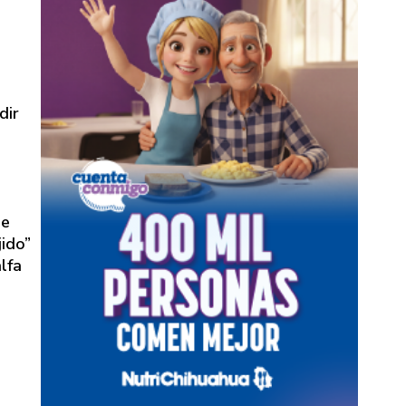
dir
de
jido”
lfa