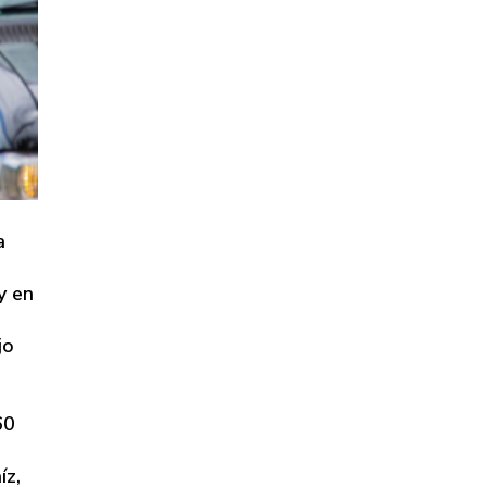
a
y en
jo
60
íz,