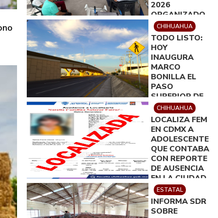
2026
ORGANIZADO
POR
rono
CHIHUAHUA
ROTARACT
TODO LISTO:
DELICIAS
HOY
INAUGURA
MARCO
BONILLA EL
PASO
SUPERIOR DE
ALDAMA Y
CHIHUAHUA
FUERZA AÉREA
LOCALIZA FEM
EN CDMX A
ADOLESCENTE
QUE CONTABA
CON REPORTE
DE AUSENCIA
EN LA CIUDAD
DE
ESTATAL
CHIHUAHUA
INFORMA SDR
SOBRE