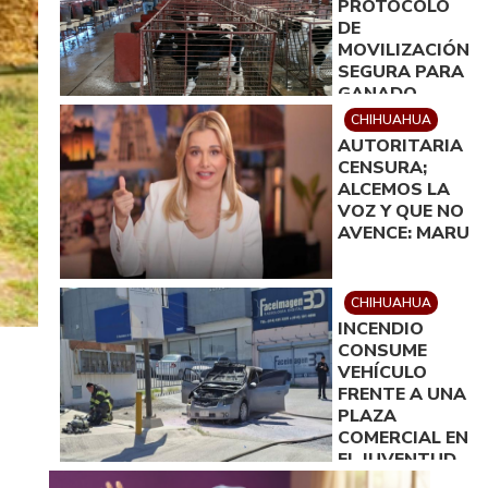
PROTOCOLO
DE
MOVILIZACIÓN
SEGURA PARA
GANADO
ENTRE ZONAS
CHIHUAHUA
AFECTADAS Y
AUTORITARIA
LIMPIAS
CENSURA;
ALCEMOS LA
VOZ Y QUE NO
AVENCE: MARU
CHIHUAHUA
INCENDIO
CONSUME
VEHÍCULO
FRENTE A UNA
PLAZA
COMERCIAL EN
EL JUVENTUD