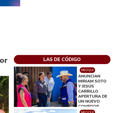
or
LAS DE CÓDIGO
MEOQUI
ANUNCIAN
MIRIAM SOTO
Y JESÚS
CARRILLO
APERTURA DE
UN NUEVO
COMEDOR
COMUNITARIO
MEOQUI