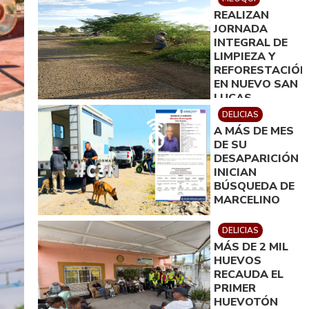
PARA MEOQUI
REALIZAN
JORNADA
INTEGRAL DE
LIMPIEZA Y
REFORESTACIÓN
EN NUEVO SAN
LUCAS
DELICIAS
A MÁS DE MES
DE SU
DESAPARICIÓN
INICIAN
BÚSQUEDA DE
MARCELINO
DELICIAS
MÁS DE 2 MIL
HUEVOS
RECAUDA EL
PRIMER
HUEVOTÓN