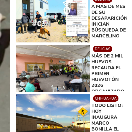
A MÁS DE MES
DE SU
DESAPARICIÓN
INICIAN
BÚSQUEDA DE
MARCELINO
DELICIAS
MÁS DE 2 MIL
HUEVOS
RECAUDA EL
PRIMER
HUEVOTÓN
2026
ORGANIZADO
POR
CHIHUAHUA
ROTARACT
TODO LISTO:
DELICIAS
HOY
INAUGURA
MARCO
BONILLA EL