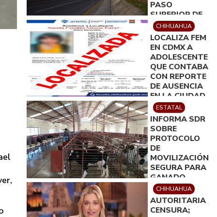
PASO
SUPERIOR DE
ALDAMA Y
CHIHUAHUA
FUERZA AÉREA
LOCALIZA FEM
EN CDMX A
ADOLESCENTE
QUE CONTABA
CON REPORTE
DE AUSENCIA
EN LA CIUDAD
DE
ESTATAL
CHIHUAHUA
INFORMA SDR
SOBRE
PROTOCOLO
DE
ael
MOVILIZACIÓN
SEGURA PARA
GANADO
ver,
ENTRE ZONAS
CHIHUAHUA
AFECTADAS Y
AUTORITARIA
LIMPIAS
o
CENSURA;