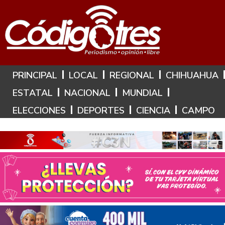
Hoy es: 7 de Agosto de 2026
PRINCIPAL
LOCAL
REGIONAL
CHIHUAHUA
ESTATAL
NACIONAL
MUNDIAL
ELECCIONES
DEPORTES
CIENCIA
CAMPO