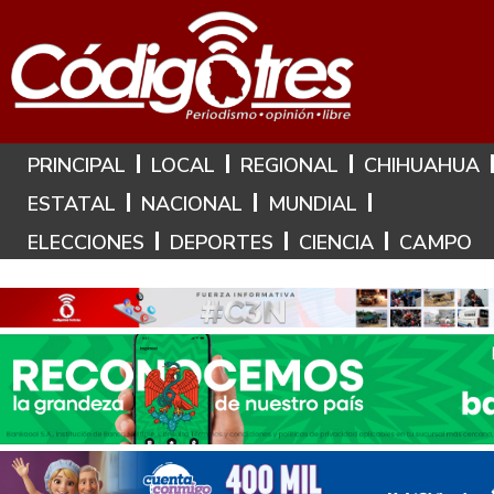
Hoy es: 9 de Agosto de 2026
PRINCIPAL
LOCAL
REGIONAL
CHIHUAHUA
ESTATAL
NACIONAL
MUNDIAL
ELECCIONES
DEPORTES
CIENCIA
CAMPO