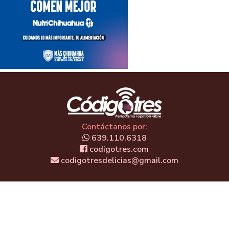
Contáctanos por:
639.110.6318
codigotres.com
codigotresdelicias@gmail.com