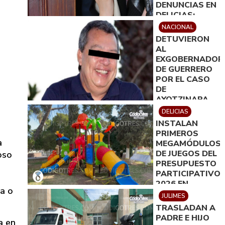
DENUNCIAS EN
DELICIAS;
SUMAN 81
NACIONAL
CARPETAS EN
DETUVIERON
EL PRIMER
AL
SEMESTRE:
EXGOBERNADOR
FICOSEC
DE GUERRERO
POR EL CASO
DE
AYOTZINAPA
DELICIAS
INSTALAN
PRIMEROS
a
MEGAMÓDULOS
DE JUEGOS DEL
oso
PRESUPUESTO
PARTICIPATIVO
2026 EN
da o
DELICIAS
JULIMES
TRASLADAN A
PADRE E HIJO
a en