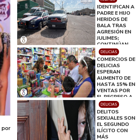
IDENTIFICAN A
PADRE E HIJO
HERIDOS DE
BALA TRAS
AGRESIÓN EN
JULIMES;
CONTINÚAN
HOSPITALIZADO
DELICIAS
EN DELICIAS
COMERCIOS DE
DELICIAS
ESPERAN
AUMENTO DE
HASTA 15% EN
VENTAS POR
EL REGRESO A
CLASES
DELICIAS
DELITOS
SEXUALES SON
EL SEGUNDO
a por
ILÍCITO CON
MÁS