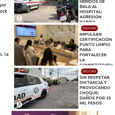
HERIDOS DE
yor
BALA AL
Rock
HOSPITAL;
AGRESIÓN
HABRÍA
OCURRIDO
DELICIAS
TRAS
IMPULSAN
DISPUTA POR
CERTIFICACIÓN
TERRENOS EN
PUNTO LIMPIO
JULIMES
PARA
o, la
FORTALECER
LA
COMPETITIVIDA
TURÍSTICA EN
DELICIAS
DELICIAS
SIN RESPETAR
DISTANCIA Y
PROVOCANDO
CHOQUE;
DAÑOS POR 15
MIL PESOS