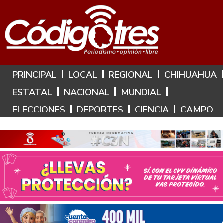
Hoy es: 6 de Agosto de 2026
PRINCIPAL
LOCAL
REGIONAL
CHIHUAHUA
ESTATAL
NACIONAL
MUNDIAL
ELECCIONES
DEPORTES
CIENCIA
CAMPO