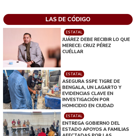
LAS DE CÓDIGO
ESTATAL
JUÁREZ DEBE RECIBIR LO QUE
MERECE: CRUZ PÉREZ
CUÉLLAR
ESTATAL
ASEGURA SSPE TIGRE DE
BENGALA, UN LAGARTO Y
EVIDENCIAS CLAVE EN
INVESTIGACIÓN POR
HOMICIDIO EN CIUDAD
JUÁREZ; EN CATEO
ESTATAL
INSTRUIDO POR GILBERTO
ENTREGA GOBIERNO DEL
LOYA
ESTADO APOYOS A FAMILIAS
AFECTADAS POR LAS