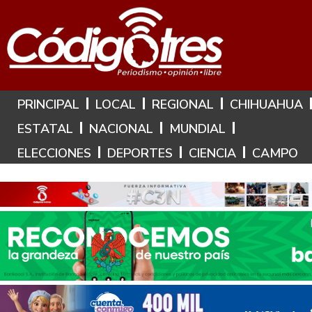
Hoy es: 8 de Agosto de 2026
PRINCIPAL
LOCAL
REGIONAL
CHIHUAHUA
ESTATAL
NACIONAL
MUNDIAL
ELECCIONES
DEPORTES
CIENCIA
CAMPO