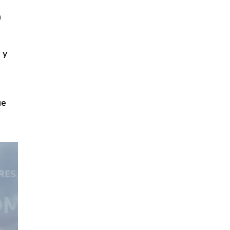
n
 y
ue