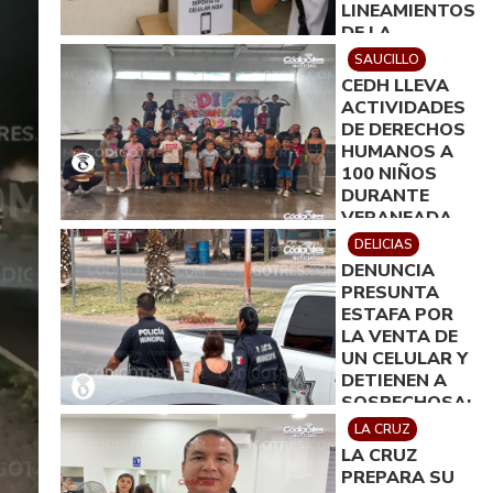
LINEAMIENTOS
DE LA
SECRETARÍA
SAUCILLO
DE EDUCACIÓN
CEDH LLEVA
ACTIVIDADES
DE DERECHOS
HUMANOS A
100 NIÑOS
DURANTE
VERANEADA
EN SAUCILLO
DELICIAS
DENUNCIA
PRESUNTA
ESTAFA POR
LA VENTA DE
UN CELULAR Y
DETIENEN A
SOSPECHOSA;
SE GENERÓ
LA CRUZ
FUERTE
LA CRUZ
MOVILIZACIÓN
PREPARA SU