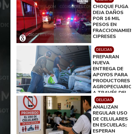
TU COLONIA´
CHOQUE FUGA
DEJA DAÑOS
POR 16 MIL
PESOS EN
FRACCIONAMIE
CIPRESES
DELICIAS
PREPARAN
NUEVA
ENTREGA DE
APOYOS PARA
PRODUCTORES
AGROPECUARIO
A TRAVÉS DEL
IDEA
DELICIAS
ANALIZAN
REGULAR USO
DE CELULARES
EN ESCUELAS;
ESPERAN