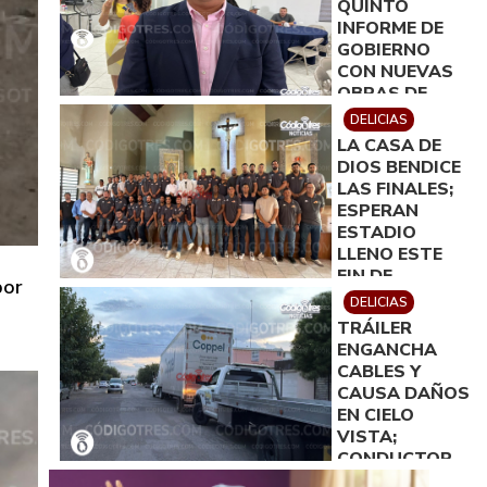
QUINTO
INFORME DE
GOBIERNO
CON NUEVAS
OBRAS DE
INFRAESTRUCT
DELICIAS
LA CASA DE
DIOS BENDICE
LAS FINALES;
ESPERAN
ESTADIO
LLENO ESTE
FIN DE
por
SEMANA
DELICIAS
TRÁILER
ENGANCHA
CABLES Y
CAUSA DAÑOS
EN CIELO
VISTA;
CONDUCTOR
CONTINUÓ SU