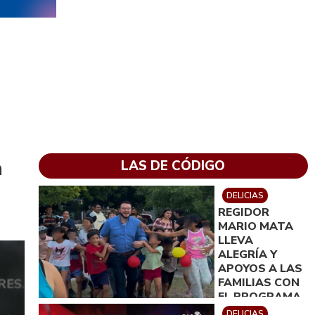
a
LAS DE CÓDIGO
DELICIAS
REGIDOR
MARIO MATA
LLEVA
ALEGRÍA Y
APOYOS A LAS
FAMILIAS CON
EL PROGRAMA
´REGIDOR EN
DELICIAS