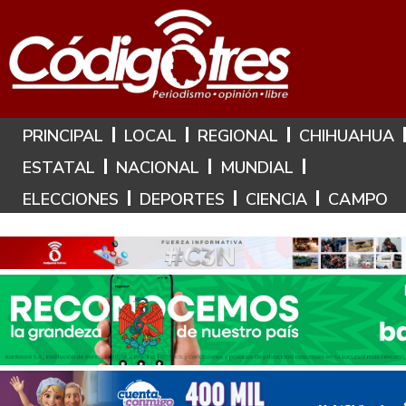
Hoy es: 7 de Agosto de 2026
PRINCIPAL
LOCAL
REGIONAL
CHIHUAHUA
ESTATAL
NACIONAL
MUNDIAL
ELECCIONES
DEPORTES
CIENCIA
CAMPO