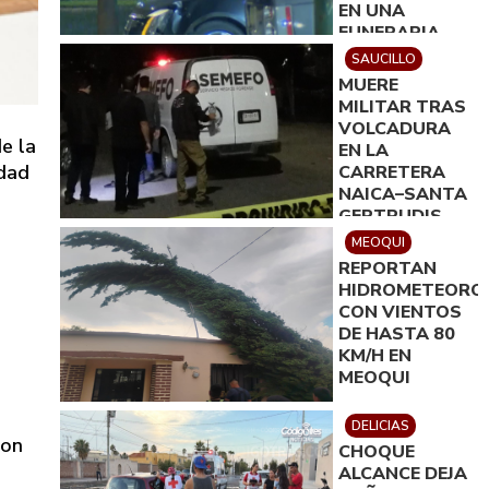
EN UNA
FUNERARIA
SAUCILLO
MUERE
MILITAR TRAS
VOLCADURA
e la
EN LA
idad
CARRETERA
NAICA–SANTA
GERTRUDIS
MEOQUI
REPORTAN
HIDROMETEORO
CON VIENTOS
DE HASTA 80
KM/H EN
MEOQUI
DELICIAS
con
CHOQUE
ALCANCE DEJA