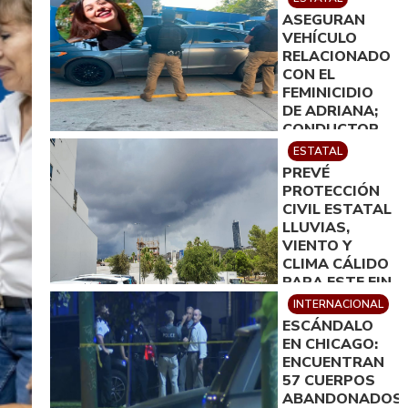
EN
ASEGURAN
CHIHUAHUA
VEHÍCULO
RELACIONADO
CON EL
FEMINICIDIO
DE ADRIANA;
CONDUCTOR
FUE PUESTO A
ESTATAL
DISPOSICIÓN
PREVÉ
DE LA
PROTECCIÓN
FISCALÍA
CIVIL ESTATAL
LLUVIAS,
VIENTO Y
CLIMA CÁLIDO
PARA ESTE FIN
DE SEMANA
INTERNACIONAL
ESCÁNDALO
EN CHICAGO:
ENCUENTRAN
57 CUERPOS
ABANDONADOS