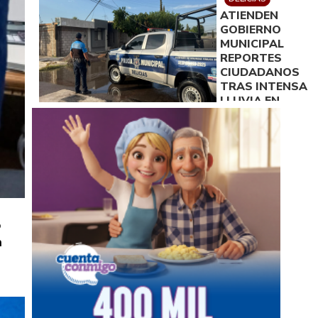
ATIENDEN
GOBIERNO
MUNICIPAL
REPORTES
CIUDADANOS
TRAS INTENSA
LLUVIA EN
DELICIAS
o
a