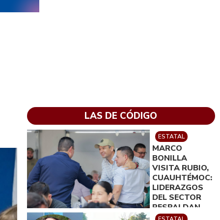
LAS DE CÓDIGO
ESTATAL
MARCO
BONILLA
VISITA RUBIO,
CUAUHTÉMOC:
LIDERAZGOS
DEL SECTOR
RESPALDAN
SU TRABAJO
ESTATAL