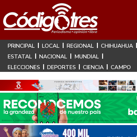
Hoy es: 9 de Agosto de 2026
PRINCIPAL
LOCAL
REGIONAL
CHIHUAHUA
ESTATAL
NACIONAL
MUNDIAL
ELECCIONES
DEPORTES
CIENCIA
CAMPO