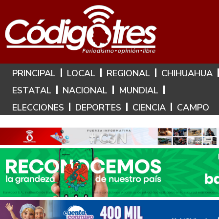
Hoy es: 9 de Agosto de 2026
PRINCIPAL
LOCAL
REGIONAL
CHIHUAHUA
ESTATAL
NACIONAL
MUNDIAL
ELECCIONES
DEPORTES
CIENCIA
CAMPO