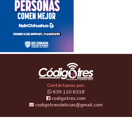
Contáctanos por:
639.110.6318
codigotres.com
codigotresdelicias@gmail.com