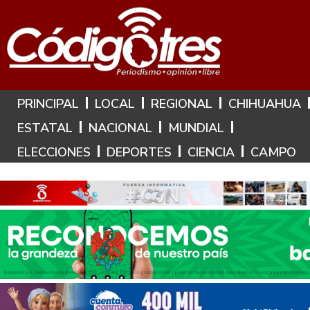
Hoy es: 9 de Agosto de 2026
PRINCIPAL
LOCAL
REGIONAL
CHIHUAHUA
ESTATAL
NACIONAL
MUNDIAL
ELECCIONES
DEPORTES
CIENCIA
CAMPO