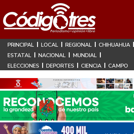
Hoy es: 8 de Agosto de 2026
PRINCIPAL
LOCAL
REGIONAL
CHIHUAHUA
ESTATAL
NACIONAL
MUNDIAL
ELECCIONES
DEPORTES
CIENCIA
CAMPO