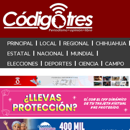
Hoy es: 7 de Agosto de 2026
PRINCIPAL
LOCAL
REGIONAL
CHIHUAHUA
ESTATAL
NACIONAL
MUNDIAL
ELECCIONES
DEPORTES
CIENCIA
CAMPO