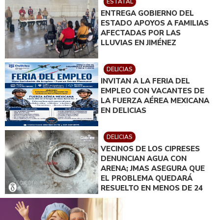
ESTATAL
INSTRUIDO POR GILBERTO
ENTREGA GOBIERNO DEL
LOYA
ESTADO APOYOS A FAMILIAS
AFECTADAS POR LAS
LLUVIAS EN JIMÉNEZ
DELICIAS
INVITAN A LA FERIA DEL
EMPLEO CON VACANTES DE
LA FUERZA AÉREA MEXICANA
EN DELICIAS
DELICIAS
VECINOS DE LOS CIPRESES
DENUNCIAN AGUA CON
ARENA; JMAS ASEGURA QUE
EL PROBLEMA QUEDARÁ
RESUELTO EN MENOS DE 24
HORAS