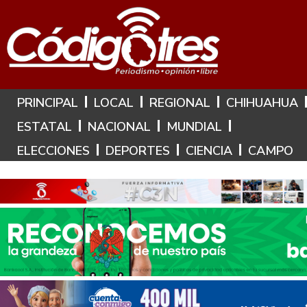
Hoy es: 8 de Agosto de 2026
PRINCIPAL
LOCAL
REGIONAL
CHIHUAHUA
ESTATAL
NACIONAL
MUNDIAL
ELECCIONES
DEPORTES
CIENCIA
CAMPO