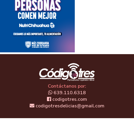
Contáctanos por:
639.110.6318
codigotres.com
codigotresdelicias@gmail.com