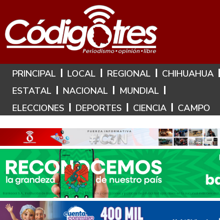
Hoy es: 9 de Agosto de 2026
PRINCIPAL
LOCAL
REGIONAL
CHIHUAHUA
ESTATAL
NACIONAL
MUNDIAL
ELECCIONES
DEPORTES
CIENCIA
CAMPO