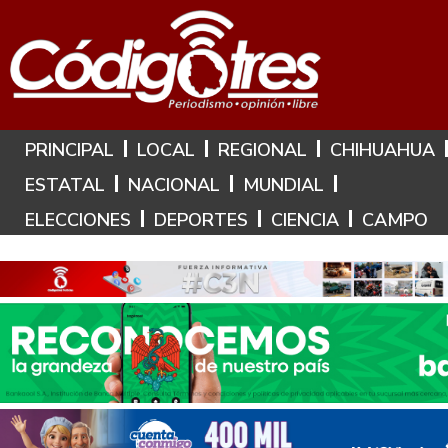
Hoy es: 9 de Agosto de 2026
PRINCIPAL
LOCAL
REGIONAL
CHIHUAHUA
ESTATAL
NACIONAL
MUNDIAL
ELECCIONES
DEPORTES
CIENCIA
CAMPO