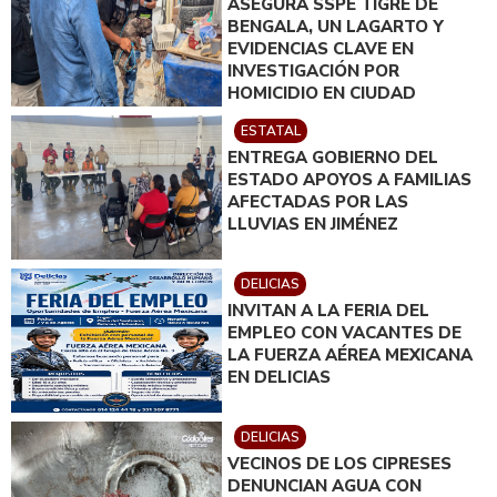
ASEGURA SSPE TIGRE DE
BENGALA, UN LAGARTO Y
EVIDENCIAS CLAVE EN
INVESTIGACIÓN POR
HOMICIDIO EN CIUDAD
JUÁREZ; EN CATEO
ESTATAL
INSTRUIDO POR GILBERTO
ENTREGA GOBIERNO DEL
LOYA
ESTADO APOYOS A FAMILIAS
AFECTADAS POR LAS
LLUVIAS EN JIMÉNEZ
DELICIAS
INVITAN A LA FERIA DEL
EMPLEO CON VACANTES DE
LA FUERZA AÉREA MEXICANA
EN DELICIAS
DELICIAS
VECINOS DE LOS CIPRESES
DENUNCIAN AGUA CON