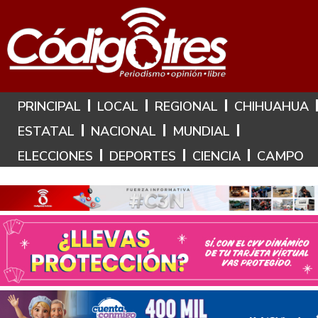
Hoy es: 7 de Agosto de 2026
PRINCIPAL
LOCAL
REGIONAL
CHIHUAHUA
ESTATAL
NACIONAL
MUNDIAL
ELECCIONES
DEPORTES
CIENCIA
CAMPO