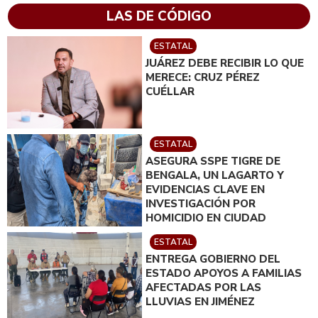
LAS DE CÓDIGO
ESTATAL
JUÁREZ DEBE RECIBIR LO QUE
MERECE: CRUZ PÉREZ
CUÉLLAR
ESTATAL
ASEGURA SSPE TIGRE DE
BENGALA, UN LAGARTO Y
EVIDENCIAS CLAVE EN
INVESTIGACIÓN POR
HOMICIDIO EN CIUDAD
JUÁREZ; EN CATEO
ESTATAL
INSTRUIDO POR GILBERTO
ENTREGA GOBIERNO DEL
LOYA
ESTADO APOYOS A FAMILIAS
AFECTADAS POR LAS
LLUVIAS EN JIMÉNEZ