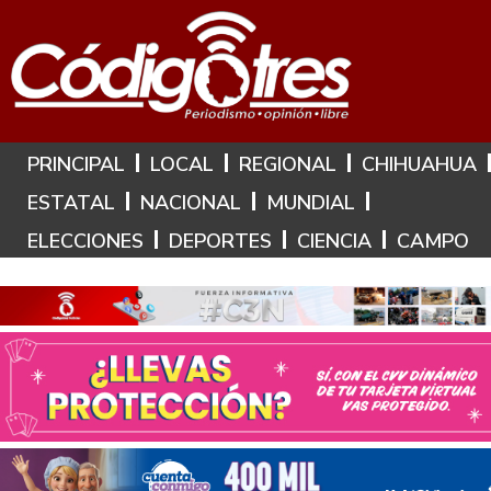
Hoy es: 7 de Agosto de 2026
PRINCIPAL
LOCAL
REGIONAL
CHIHUAHUA
ESTATAL
NACIONAL
MUNDIAL
ELECCIONES
DEPORTES
CIENCIA
CAMPO