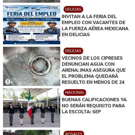
DELICIAS
INVITAN A LA FERIA DEL
EMPLEO CON VACANTES DE
LA FUERZA AÉREA MEXICANA
EN DELICIAS
DELICIAS
VECINOS DE LOS CIPRESES
DENUNCIAN AGUA CON
ARENA; JMAS ASEGURA QUE
EL PROBLEMA QUEDARÁ
RESUELTO EN MENOS DE 24
HORAS
NACIONAL
BUENAS CALIFICACIONES YA
NO SERÁN REQUISITO PARA
LA ESCOLTA: SEP
ROSALES