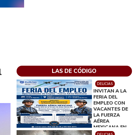
l
LAS DE CÓDIGO
DELICIAS
INVITAN A LA
FERIA DEL
EMPLEO CON
VACANTES DE
LA FUERZA
AÉREA
MEXICANA EN
DELICIAS
DELICIAS