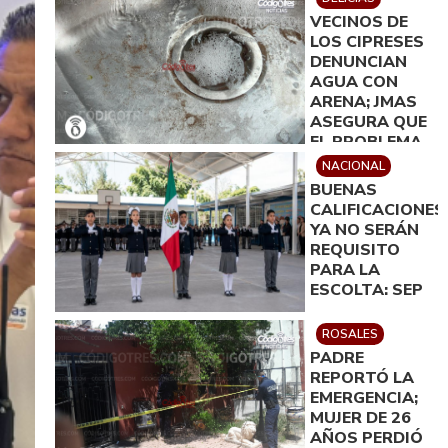
VECINOS DE
LOS CIPRESES
DENUNCIAN
AGUA CON
ARENA; JMAS
ASEGURA QUE
EL PROBLEMA
QUEDARÁ
NACIONAL
RESUELTO EN
BUENAS
MENOS DE 24
CALIFICACIONES
HORAS
YA NO SERÁN
REQUISITO
PARA LA
ESCOLTA: SEP
ROSALES
PADRE
REPORTÓ LA
EMERGENCIA;
MUJER DE 26
AÑOS PERDIÓ