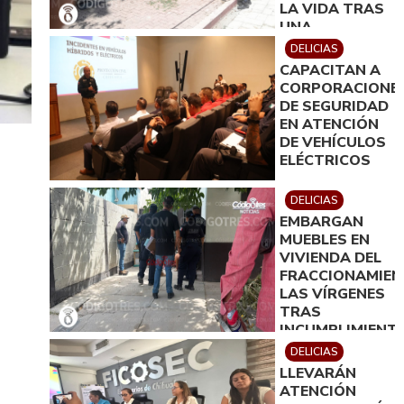
LA VIDA TRAS
UNA
PRESUNTA
DELICIAS
INTOXICACIÓN.
CAPACITAN A
CORPORACIONE
DE SEGURIDAD
EN ATENCIÓN
DE VEHÍCULOS
ELÉCTRICOS
DELICIAS
EMBARGAN
MUEBLES EN
VIVIENDA DEL
FRACCIONAMIE
LAS VÍRGENES
TRAS
INCUMPLIMIENT
DE ACUERDO
DELICIAS
DE PAGO
LLEVARÁN
ATENCIÓN