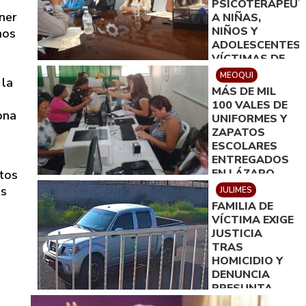
PSICOTERAPÉUT
ner
A NIÑAS,
NIÑOS Y
nos
ADOLESCENTES
VÍCTIMAS DE
DELITOS
MEOQUI
 la
SEXUALES EN
MÁS DE MIL
DELICIAS
100 VALES DE
ona
UNIFORMES Y
ZAPATOS
ESCOLARES
ENTREGADOS
EN LÁZARO
ntos
CÁRDENAS
os
JULIMES
FAMILIA DE
VÍCTIMA EXIGE
JUSTICIA
TRAS
HOMICIDIO Y
DENUNCIA
PRESUNTA
OMISIÓN DE