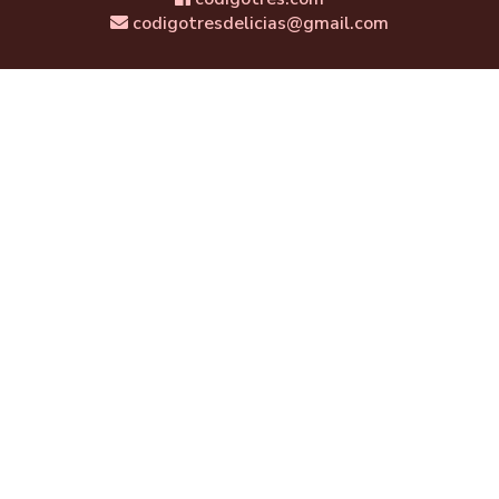
codigotresdelicias@gmail.com