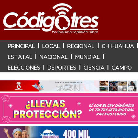
Hoy es: 6 de Agosto de 2026
PRINCIPAL
LOCAL
REGIONAL
CHIHUAHUA
ESTATAL
NACIONAL
MUNDIAL
ELECCIONES
DEPORTES
CIENCIA
CAMPO