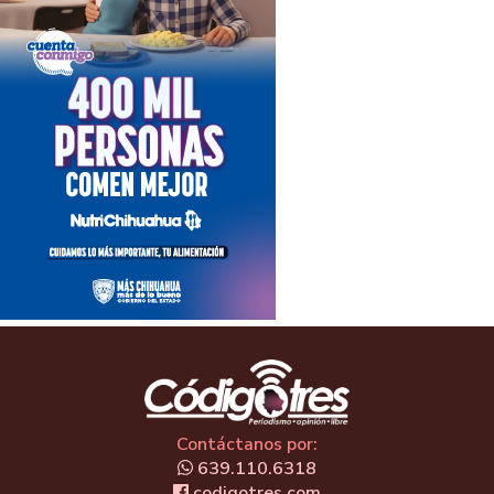
Contáctanos por:
639.110.6318
codigotres.com