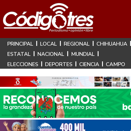
Hoy es: 7 de Agosto de 2026
PRINCIPAL
LOCAL
REGIONAL
CHIHUAHUA
ESTATAL
NACIONAL
MUNDIAL
ELECCIONES
DEPORTES
CIENCIA
CAMPO