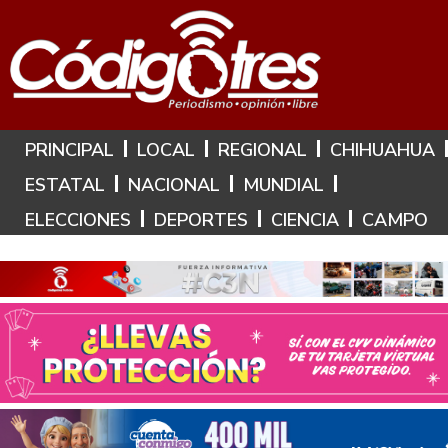
Hoy es: 7 de Agosto de 2026
PRINCIPAL
LOCAL
REGIONAL
CHIHUAHUA
ESTATAL
NACIONAL
MUNDIAL
ELECCIONES
DEPORTES
CIENCIA
CAMPO