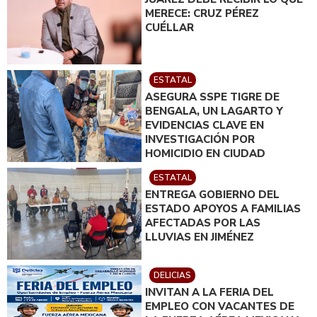
MERECE: CRUZ PÉREZ
CUÉLLAR
ESTATAL
ASEGURA SSPE TIGRE DE
BENGALA, UN LAGARTO Y
EVIDENCIAS CLAVE EN
INVESTIGACIÓN POR
HOMICIDIO EN CIUDAD
JUÁREZ; EN CATEO
ESTATAL
INSTRUIDO POR GILBERTO
ENTREGA GOBIERNO DEL
LOYA
ESTADO APOYOS A FAMILIAS
AFECTADAS POR LAS
LLUVIAS EN JIMÉNEZ
DELICIAS
INVITAN A LA FERIA DEL
EMPLEO CON VACANTES DE