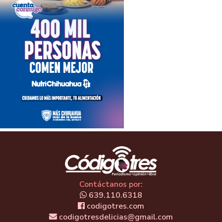
Contáctanos por:
639.110.6318
codigotres.com
codigotresdelicias@gmail.com