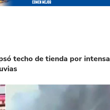
psó techo de tienda por intens
luvias