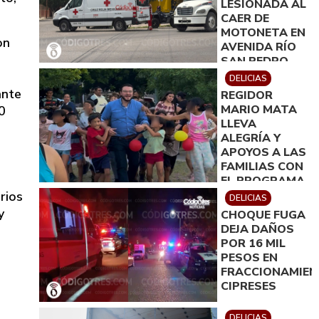
LESIONADA AL
CAER DE
MOTONETA EN
on
AVENIDA RÍO
SAN PEDRO
SUR
DELICIAS
ante
REGIDOR
MARIO MATA
0
LLEVA
ALEGRÍA Y
APOYOS A LAS
FAMILIAS CON
EL PROGRAMA
´REGIDOR EN
rios
DELICIAS
TU COLONIA´
y
CHOQUE FUGA
DEJA DAÑOS
POR 16 MIL
PESOS EN
FRACCIONAMIE
CIPRESES
DELICIAS