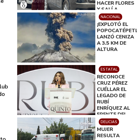
se
HACER FLORES
Y SALÍ A
VENDERLAS´:
NACIONAL
MARTÍN
¡EXPLOTÓ EL
ALONSO
POPOCATÉPETL!
SERNA
LANZÓ CENIZA
A 3.5 KM DE
ALTURA
ESTATAL
RECONOCE
CRUZ PÉREZ
lub
CUÉLLAR EL
do
LEGADO DE
RUBÍ
ENRÍQUEZ AL
FRENTE DEL
o
DIF MUNICIPAL
DELICIAS
MUJER
RESULTA
to,