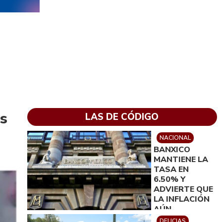
as
LAS DE CÓDIGO
NACIONAL
BANXICO
MANTIENE LA
TASA EN
6.50% Y
ADVIERTE QUE
LA INFLACIÓN
AÚN
ENFRENTA
DELICIAS