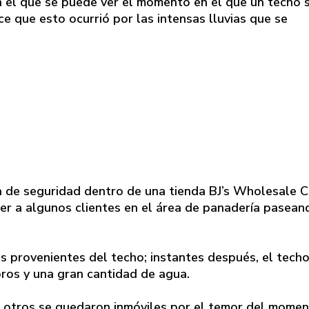
en el que se puede ver el momento en el que un techo 
e que esto ocurrió por las intensas lluvias que se
a de seguridad dentro de una tienda BJ’s Wholesale C
r a algunos clientes en el área de panadería pasean
s provenientes del techo; instantes después, el tech
bros y una gran cantidad de agua.
ro otros se quedaron inmóviles por el temor del momen