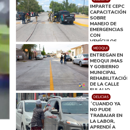
RIESGOS
IMPARTE CEPC
CAPACITACIÓN
SOBRE
MANEJO DE
EMERGENCIAS
CON
VEHÍCULOS
ELÉCTRICOS
MEOQUI
EN DELICIAS
ENTREGAN EN
MEOQUI JMAS
Y GOBIERNO
MUNICIPAL
REHABILITACIÓN
DE LA CALLE
EULALIO
GÓMEZ
DELICIAS
´CUANDO YA
NO PUDE
TRABAJAR EN
LA LABOR,
APRENDÍ A