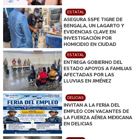
ESTATAL
ASEGURA SSPE TIGRE DE
BENGALA, UN LAGARTO Y
EVIDENCIAS CLAVE EN
INVESTIGACIÓN POR
HOMICIDIO EN CIUDAD
JUÁREZ; EN CATEO
ESTATAL
INSTRUIDO POR GILBERTO
ENTREGA GOBIERNO DEL
LOYA
ESTADO APOYOS A FAMILIAS
AFECTADAS POR LAS
LLUVIAS EN JIMÉNEZ
DELICIAS
INVITAN A LA FERIA DEL
EMPLEO CON VACANTES DE
LA FUERZA AÉREA MEXICANA
EN DELICIAS