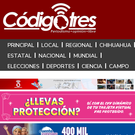
Hoy es: 7 de Agosto de 2026
PRINCIPAL
LOCAL
REGIONAL
CHIHUAHUA
ESTATAL
NACIONAL
MUNDIAL
ELECCIONES
DEPORTES
CIENCIA
CAMPO