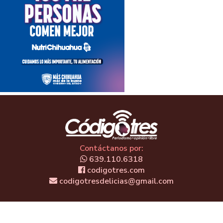
Contáctanos por:
639.110.6318
codigotres.com
codigotresdelicias@gmail.com