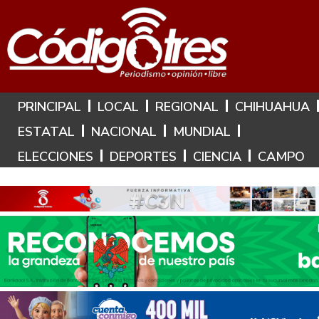
Hoy es: 8 de Agosto de 2026
PRINCIPAL
LOCAL
REGIONAL
CHIHUAHUA
ESTATAL
NACIONAL
MUNDIAL
ELECCIONES
DEPORTES
CIENCIA
CAMPO