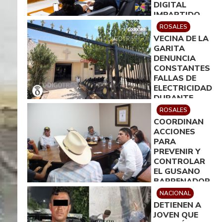
DIGITAL
IMPARTIDO
POR ICATECH
ROSALES
VECINA DE LA
GARITA
DENUNCIA
CONSTANTES
FALLAS DE
ELECTRICIDAD
DURANTE
VELACIÓN
ROSALES
COORDINAN
ACCIONES
PARA
PREVENIR Y
CONTROLAR
EL GUSANO
BARRENADOR
EN ROSALES
NACIONAL
DETIENEN A
JOVEN QUE