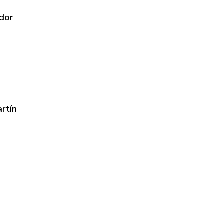
edor
rtín
e