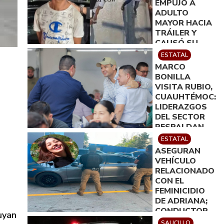
EMPUJÓ A
ADULTO
MAYOR HACIA
TRÁILER Y
CAUSÓ SU
MUERTE EN
ESTATAL
MONTERREY
MARCO
BONILLA
VISITA RUBIO,
CUAUHTÉMOC:
LIDERAZGOS
DEL SECTOR
RESPALDAN
SU TRABAJO
ESTATAL
EN
ASEGURAN
CHIHUAHUA
VEHÍCULO
RELACIONADO
CON EL
FEMINICIDIO
DE ADRIANA;
CONDUCTOR
uyan
FUE PUESTO A
SAUCILLO