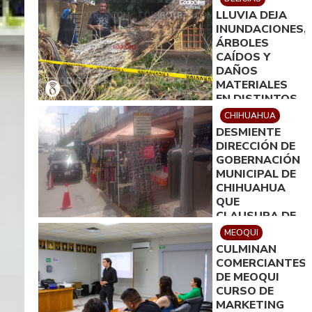
LLUVIA DEJA
INUNDACIONES,
ÁRBOLES
CAÍDOS Y
DAÑOS
MATERIALES
EN DISTINTOS
PUNTOS DE
CHIHUAHUA
DELICIAS
DESMIENTE
DIRECCIÓN DE
GOBERNACIÓN
MUNICIPAL DE
CHIHUAHUA
QUE
CLAUSURA DE
ESTABLECIMIEN
MEOQUI
RESPONDIERA
CULMINAN
A MOTIVOS
COMERCIANTES
POLÍTICOS
DE MEOQUI
CURSO DE
MARKETING