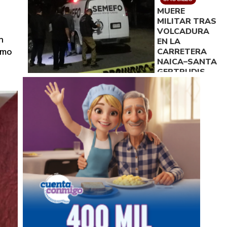
DISPOSICIÓN
MUERE
DE LA
MILITAR TRAS
FISCALÍA
VOLCADURA
n
EN LA
omo
CARRETERA
NAICA–SANTA
GERTRUDIS