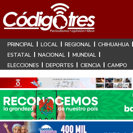
Hoy es: 10 de Agosto de 2026
PRINCIPAL
LOCAL
REGIONAL
CHIHUAHUA
ESTATAL
NACIONAL
MUNDIAL
ELECCIONES
DEPORTES
CIENCIA
CAMPO