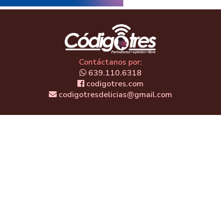
Contáctanos por:
639.110.6318
codigotres.com
codigotresdelicias@gmail.com