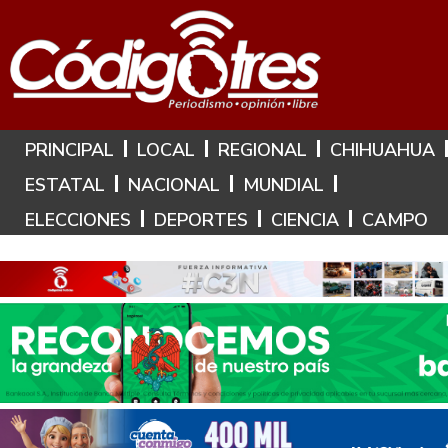
Hoy es: 8 de Agosto de 2026
PRINCIPAL
LOCAL
REGIONAL
CHIHUAHUA
ESTATAL
NACIONAL
MUNDIAL
ELECCIONES
DEPORTES
CIENCIA
CAMPO