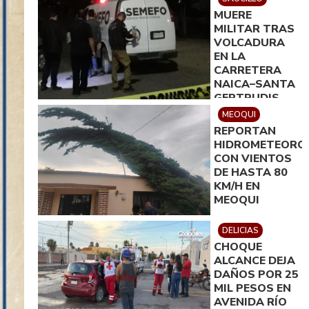
MUERE
MILITAR TRAS
VOLCADURA
EN LA
CARRETERA
NAICA–SANTA
GERTRUDIS
MEOQUI
REPORTAN
HIDROMETEORO
CON VIENTOS
DE HASTA 80
KM/H EN
MEOQUI
DELICIAS
CHOQUE
ALCANCE DEJA
DAÑOS POR 25
MIL PESOS EN
AVENIDA RÍO