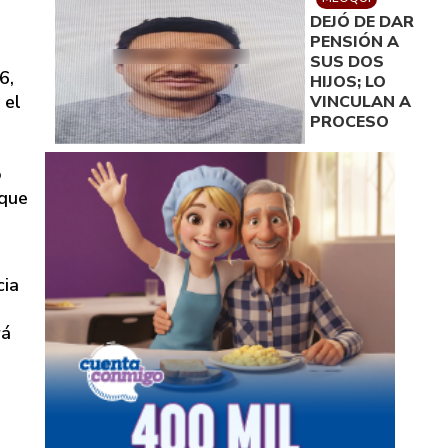
DEJÓ DE DAR
PENSIÓN A
SUS DOS
6,
HIJOS; LO
 el
VINCULAN A
PROCESO
o
 que
cia
rá