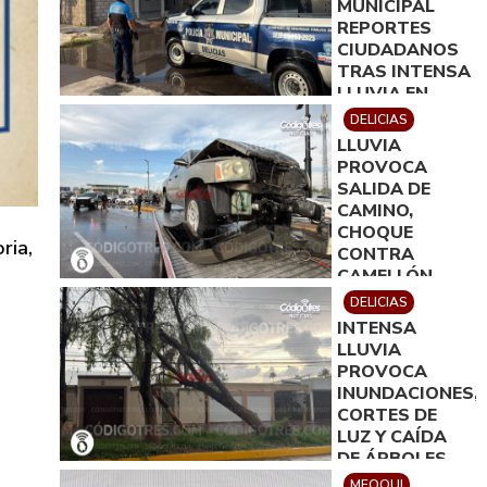
MUNICIPAL
REPORTES
CIUDADANOS
TRAS INTENSA
LLUVIA EN
DELICIAS
DELICIAS
LLUVIA
PROVOCA
SALIDA DE
CAMINO,
CHOQUE
ria,
CONTRA
CAMELLÓN,
DERRIBO DE
DELICIAS
DOS
INTENSA
ARBOTANTES
LLUVIA
Y DAÑOS DE
PROVOCA
100 MIL PESOS
INUNDACIONES,
CORTES DE
LUZ Y CAÍDA
DE ÁRBOLES
EN DELICIAS
MEOQUI